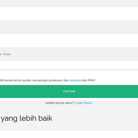
ri berarti anda sudah menyetujui peraturan dan
regulasi
dari PAKI
DAFTAR
sudah punya akun?
Login Disini
.
yang lebih baik