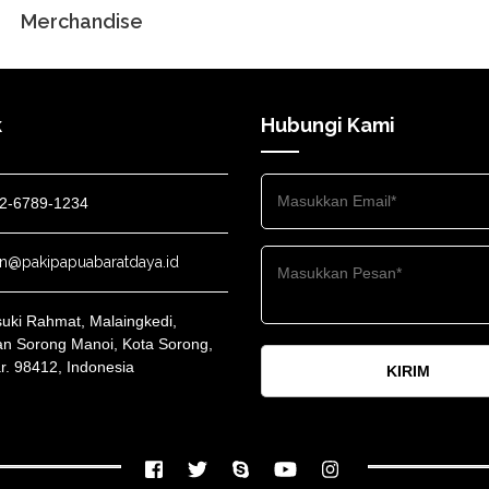
Merchandise
k
Hubungi Kami
2-6789-1234
n@pakipapuabaratdaya.id
suki Rahmat, Malaingkedi,
n Sorong Manoi, Kota Sorong,
r. 98412, Indonesia
KIRIM